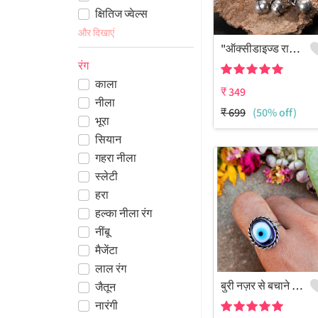
क्षितिज ज्वेल्स
और दिखाएं
"ऑक्सीडाइज्ड राधे एडजस्टेबल रिंग फॉर गर्ल्स - गुरजारी ज्वेलर्स"
रंग
काला
₹
349
नीला
₹
699
(50% off)
भूरा
सियान
गहरा नीला
स्लेटी
हरा
हल्का नीला रंग
नींबू
मैजेंटा
लाल रंग
बुरी नज़र से बचाने वाली रत्न जड़ित 925 स्टर्लिंग सिल्वर प्लेटेड एंटीक अंगूठी
जैतून
नारंगी