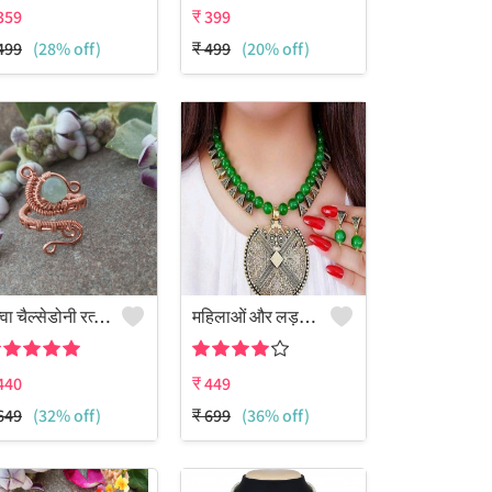
359
₹
399
499
(28% off)
₹
499
(20% off)
एक्वा चैल्सेडोनी रत्न से सजी तांबे के तार से लिपटी आकर्षक हस्तनिर्मित अंगूठी
महिलाओं और लड़कियों के लिए मोती का हार सेट
440
₹
449
649
(32% off)
₹
699
(36% off)