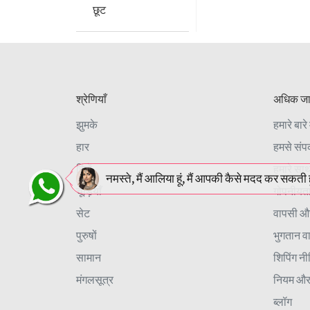
छूट
श्रेणियाँ
अधिक जा
झुमके
हमारे बारे म
हार
हमसे संपर्
रिंगों
हमारे साथ 
नमस्ते, मैं आलिया हूं, मैं आपकी कैसे मदद कर सकती हू
चूड़ियाँ
गोपनीयता
सेट
वापसी औ
पुरुषों
भुगतान व
सामान
शिपिंग नी
मंगलसूत्र
नियम और श
ब्लॉग