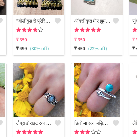
"बॉलीवुड से प्रेरित मीनाकारी झुमका आभूषण - जूलकार्ट"
ऑक्सीकृत मोर झुमके - जातीय और कलात्मक आभूषण
₹
350
₹
350
₹
₹
499
(30% off)
₹
450
(22% off)
₹
लैब्राडोराइट रत्न जड़ित 925 स्टर्लिंग सिल्वर प्लेटेड पुरुषों की अंगूठी
फ़िरोज़ा रत्न जड़ित 925 स्टर्लिंग सिल्वर प्लेटेड हिप्पी रिंग