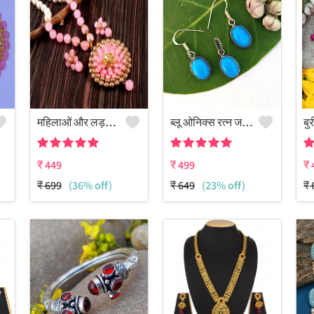
महिलाओं और लड़कियों के लिए मोती का हार सेट
ब्लू ओनिक्स रत्न जड़ित 925 स्टर्लिंग सिल्वर प्लेटेड बोहो सेट
₹
449
₹
499
₹
₹
699
(36% off)
₹
649
(23% off)
₹