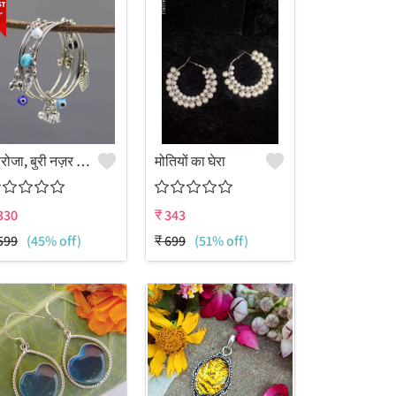
फिरोजा, बुरी नज़र से बचाव करने वाले और घुंघरू के मोतियों से सजी ऑक्सीकृत चूड़ियों का सेट - गुरजारी ज्वैलर्स
मोतियों का घेरा
330
₹
343
599
(45% off)
₹
699
(51% off)