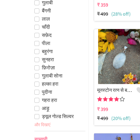
गुलाबी
₹
359
बैंगनी
₹
499
(28% off)
लाल
चाँदी
सफ़ेद
पीला
बहुरंगा
सुनहरा
फ़िरोज़ा
गुलाबी सोना
हल्का हरा
मूनस्टोन रत्न से बना 925 स्टर्लिंग सिल्वर प्लेटेड कलेक्शन पेंडेंट
पुदीना
गहरा हरा
आड़ू
₹
399
ड्यूल गोल्ड सिल्वर
₹
499
(20% off)
और दिखाएं
सामग्री