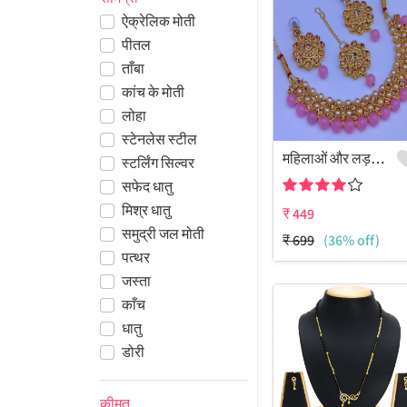
ऐक्रेलिक मोती
पीतल
ताँबा
कांच के मोती
लोहा
स्टेनलेस स्टील
महिलाओं और लड़कियों के लिए मोती का हार सेट
स्टर्लिंग सिल्वर
सफेद धातु
मिश्र धातु
₹
449
समुद्री जल मोती
₹
699
(36% off)
पत्थर
जस्ता
काँच
धातु
डोरी
कीमत