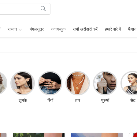
ं
सामान
मंगलसूत्र
नवागन्तुक
सभी खरीदारी करें
हमारे बारे में
फैशन 
झुमके
रिंगों
हार
पुरुषों
सेट