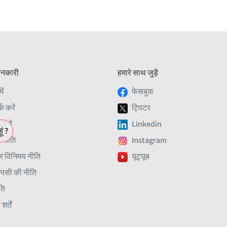
नकारी
हमारे साथ जुड़ें
ें
फेसबुक
क करें
ट्विटर
बेचें
Linkedin
ं ?
 नीति
Instagram
र विनिमय नीति
यूट्यूब
ापसी की नीति
ति
र्तें