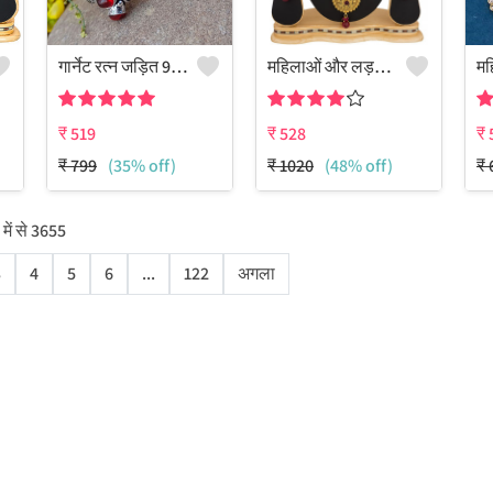
गार्नेट रत्न जड़ित 925 स्टर्लिंग सिल्वर प्लेटेड महिलाओं का कफ बैंगल
महिलाओं और लड़कियों के लिए नवीनतम पारंपरिक आभूषण सेट
₹
519
₹
528
₹
₹
799
(35% off)
₹
1020
(48% off)
₹
में से
3655
3
4
5
6
...
122
अगला