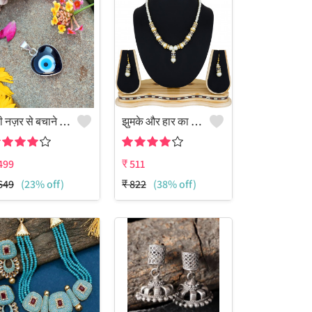
बुरी नज़र से बचाने वाला रत्न जड़ित 925 स्टर्लिंग सिल्वर प्लेटेड अद्भुत पेंडेंट
झुमके और हार का सेट
499
₹
511
649
(23% off)
₹
822
(38% off)