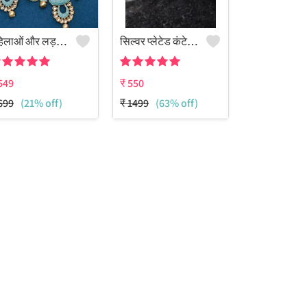
महिलाओं और लड़कियों के लिए नीले रंग का नेकलेस सेट
सिल्वर प्लेटेड कंटेम्पररी झुमके
549
₹
550
699
(21% off)
₹
1499
(63% off)