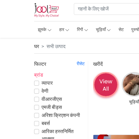
झुमके
हार
रिंगों
चूड़ियाँ
सेट
पुरुषो
घर
सभी उत्पाद
फिल्टर
रीसेट
खरीदें
ब्रांड
व्यापार
वेणी
वीआरजीएस
चूड़ियाँ
एमजी बीड्स
अरिशा क्रिएशन कंपनी
बबर्स
आरिका हस्तनिर्मित
आभूषण