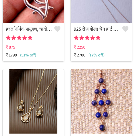
हस्तनिर्मित आभूषण, चांदी का उल्लू डिज़ाइन वाला पेंडेंट
925 रोज़ गोल्ड चेन हार्ट पेंडेंट सेट
₹
875
₹
2250
₹
1799
(51% off)
₹
2700
(17% off)