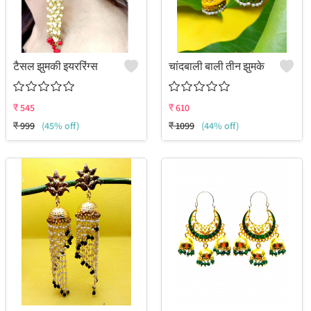
टैसल झुमकी इयररिंग्स
चांदबाली बाली तीन झुमके
₹
545
₹
610
₹
999
(45% off)
₹
1099
(44% off)