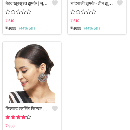
बेहद खूबसूरत झुमके | जूलकार्ट
चांदबाली झुमके - तीन झुमके - बेहद खूबसूरत झुमके | जूलकार्ट
₹
610
₹
610
₹
1099
(44% off)
₹
1099
(44% off)
टिकाऊ स्टर्लिंग सिल्वर और पीतल के झुमके - कारीगरों द्वारा निर्मित आभूषण
₹
950