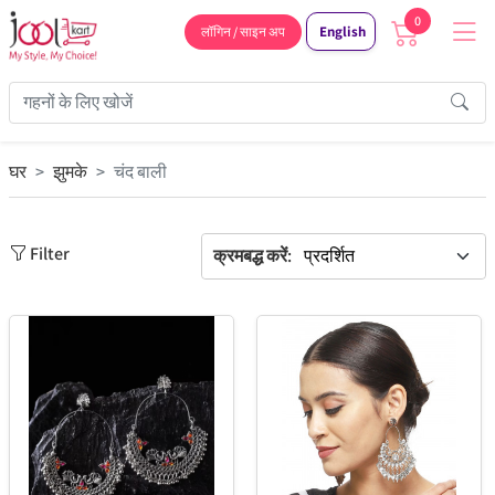
0
English
लॉगिन / साइन अप
घर
झुमके
चंद बाली
Filter
क्रमबद्ध करें: