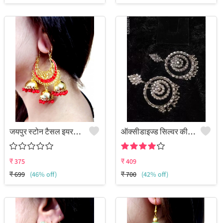
जयपुर स्टोन टैसल इयररिंग्स
ऑक्सीडाइज्ड सिल्वर की बड़ी चांदबाली बालियां खरीदें - स्टेटमेंट एथनिक ज्वेलरी | जूलकार्ट
₹
375
₹
409
₹
699
(46% off)
₹
700
(42% off)