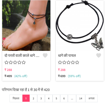
दो परतों वाली काले धागे की पायल जिसमें सिक्का लटका हुआ है
धागे की पायल
₹
288
₹
288
₹
499
(42% off)
₹
699
(59% off)
परिणाम दिखा रहा है
1
से
30
में से
420
1
पिछला
2
3
4
5
6
...
14
अगला