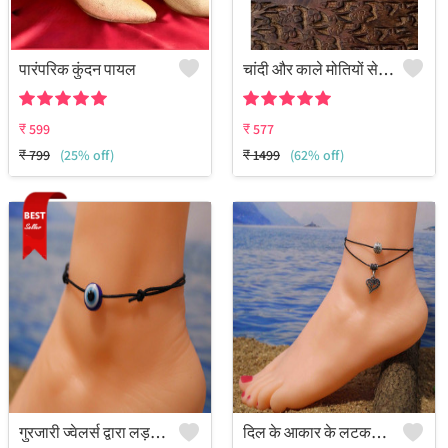
पारंपरिक कुंदन पायल
चांदी और काले मोतियों से बनी दो पायल का सेट, जो बुरी नजर से बचाने में मदद करती हैं।
₹
599
₹
577
₹
799
(25% off)
₹
1499
(62% off)
गुरजारी ज्वेलर्स द्वारा लड़कियों के लिए विभिन्न रंगों के सूती धागे से बनी बुरी नजर से बचाने वाली मनके वाली पायल
दिल के आकार के लटकन वाली दोहरी परत वाली काले धागे की पायल