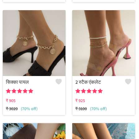
सिक्का पायल
2 स्टैक एंकलेट
₹
905
₹
925
₹
3020
(70% off)
₹
3100
(70% off)