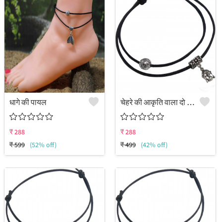
धागे की पायल
चेहरे की आकृति वाला दो परत वाला काले धागे का पायल
₹
288
₹
288
₹
599
(52% off)
₹
499
(42% off)