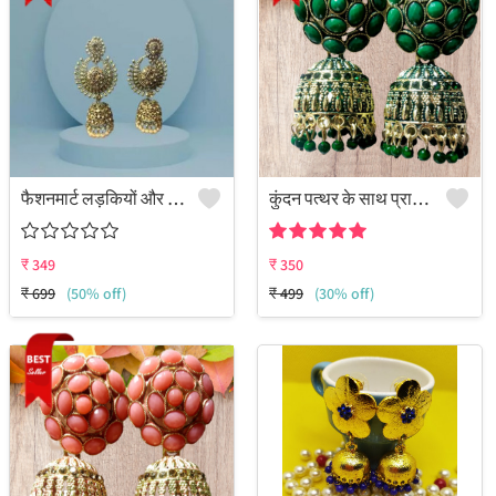
फैशनमार्ट लड़कियों और महिलाओं के लिए सुनहरे रंग की झुमकी इयररिंग्स प्रस्तुत करता है।
कुंदन पत्थर के साथ प्राचीन लुक वाली झुमकी
₹
349
₹
350
₹
699
(50% off)
₹
499
(30% off)