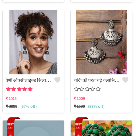
वेणी ऑक्सीडाइज्ड सिल्वर लोटस झुमकी इयररिंग्स
चांदी की परत चढ़े क्लासिक चांदबाली झुमके
₹
1015
₹
1009
₹
3099
(67% off)
₹
1599
(37% off)