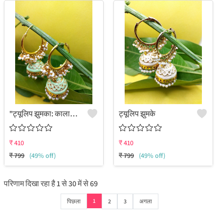
"ट्यूलिप झुमका: कालातीत पारंपरिक आकर्षण - जूलकार्ट"
ट्यूलिप झुमके
₹
410
₹
410
₹
799
(49% off)
₹
799
(49% off)
परिणाम दिखा रहा है
1
से
30
में से
69
1
पिछला
2
3
अगला