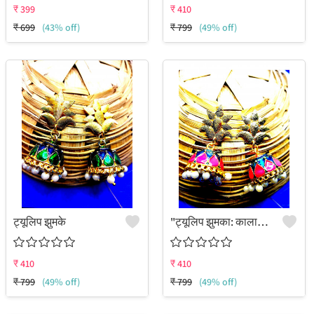
₹
399
₹
410
₹
699
(43% off)
₹
799
(49% off)
ट्यूलिप झुमके
"ट्यूलिप झुमका: कालातीत पारंपरिक आकर्षण - जूलकार्ट"
₹
410
₹
410
₹
799
(49% off)
₹
799
(49% off)