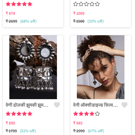
₹
874
₹
1009
₹
2699
(68% off)
₹
1500
(33% off)
वेणी ढोलकी झुमकी झुमकी चांदबाली
वेनी ऑक्सीडाइज्ड सिल्वर बोहो डैंगलर झुमकी इयररिंग्स
₹
890
₹
985
₹
1799
(51% off)
₹
2999
(67% off)