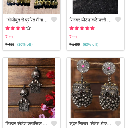
"बॉलीवुड से प्रेरित मीनाकारी झुमका आभूषण - जूलकार्ट"
सिल्वर प्लेटेड कंटेम्पररी झुमके
₹
350
₹
550
₹
499
(30% off)
₹
1499
(63% off)
सिल्वर प्लेटेड क्लासिक झुमके
सुंदर सिल्वर-प्लेटेड ऑक्सीडाइज्ड झुमके