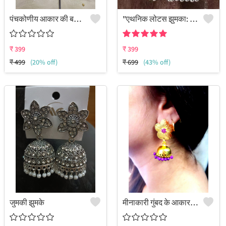
पंचकोणीय आकार की बड़ी बाली
"एथनिक लोटस झुमका: स्टाइलिश सजावट - जूलकार्ट"
₹
399
₹
399
₹
499
(20% off)
₹
699
(43% off)
जुमकी झुमके
मीनाकारी गुंबद के आकार के झुमके