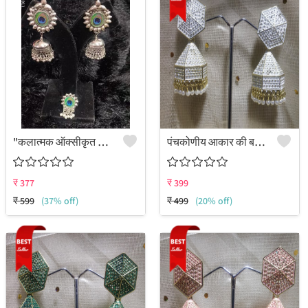
"कलात्मक ऑक्सीकृत चांदी के मोर झुमके - जूलकार्ट"
पंचकोणीय आकार की बड़ी बाली
₹
377
₹
399
₹
599
(37% off)
₹
499
(20% off)